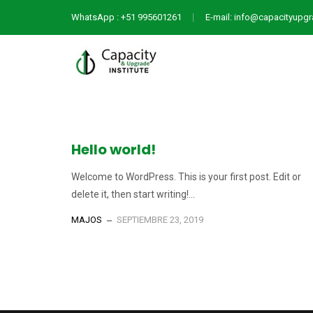
WhatsApp : +51 995601261
E-mail: info@capacityupg
Hello world!
Welcome to WordPress. This is your first post. Edit or
delete it, then start writing!...
MAJOS
SEPTIEMBRE 23, 2019