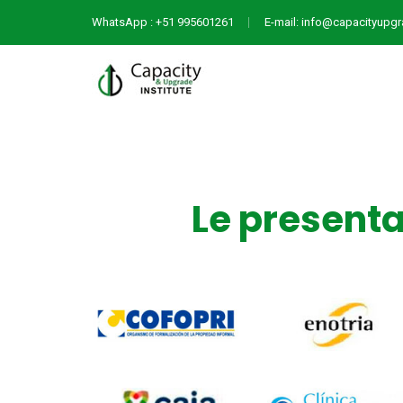
WhatsApp : +51 995601261
E-mail: info@capacityupg
Le presenta