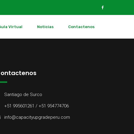
Aula Virtual
Noticias
Contactenos
ontactenos
Santiago de Surco
+51 995601261 / +51 954774706
info@capacityupgradeperu.com